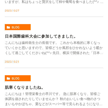
いますが、私はちょっと贅沢をして柿や葡萄を食べました(^^♪ 話
は変わりますが、先日、入れ歯をご使用の際 […]
2023.10.27
BLOG
日本国際歯科大会に参加してきました。
こんにちは歯科衛生士の長嶺です。 これから本格的に寒くなっ
ていくかと思いますので、皆様どうか風邪をひかれないよう暖か
くして過ごしてくださいね(^^♪ 先日、横浜で開催された「日本国
際歯科大会２０２３」のセミナーに参加させ […]
2023.10.21
BLOG
肌寒くなりましたね。
こんにちは！管理栄養士の早川です。 急に肌寒くなり、皆様ご
体調を崩されたりしていませんか？ 秋のおいしい食べ物のさつ
まいもやかぼちゃ、栗などがスーパー等で見られるようになりま