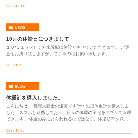
したね(^^♪ どれもおいしくてついつい多く食 […]
2023.10.14
NEWS
10月の休診日につきまして
１０/３１（火）：外来診療は休診とさせていただきます。 ご迷
惑をお掛け致しますが、ご了承の程お願い致します。
2023.10.06
BLOG
体重計を購入しました。
こんにちは。 管理栄養士の遠藤です(^^♪ 先日体重計を購入しま
した！スマホと連携しており、日々の体重の変化をアプリで管理
できます。 体重のみにとらわれるのではなく、体脂肪率を意識
して筋肉作りに励みたいと思います(^_- […]
2023.10.06