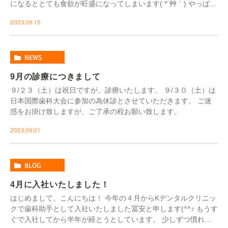
になるととても食欲が旺盛になってしまいます( *´艸｀) やっぱり
食欲の秋というだけありますね(^^♪ […]
2023.09.15
NEWS
9月の診療につきまして
９/２３（土）は祝日ですが、診療いたします。 ９/３０（土）は
日本国際歯科大会に参加の為休診とさせていただきます。 ご迷
惑をお掛け致しますが、ご了承の程お願い致します。
2023.09.01
BLOG
4月に入社いたしました！
はじめまして。こんにちは！ 今年の４月からKデンタルクリニッ
クで歯科助手として入社いたしました冨安と申します(^^♪ もうす
ぐで入社してから半年が経とうとしています。 少しずつ慣れて